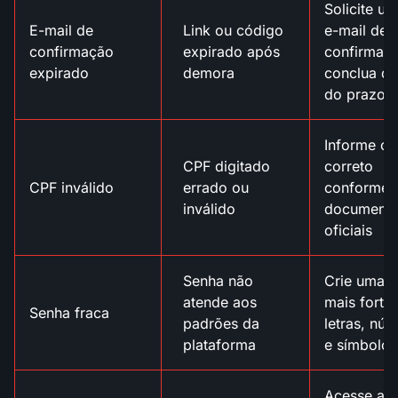
Solicite u
E-mail de
Link ou código
e-mail de
confirmação
expirado após
confirmaç
expirado
demora
conclua de
do prazo
Informe o
CPF digitado
correto
CPF inválido
errado ou
conforme
inválido
document
oficiais
Senha não
Crie uma 
atende aos
mais forte
Senha fraca
padrões da
letras, nú
plataforma
e símbolos
Acesse a c