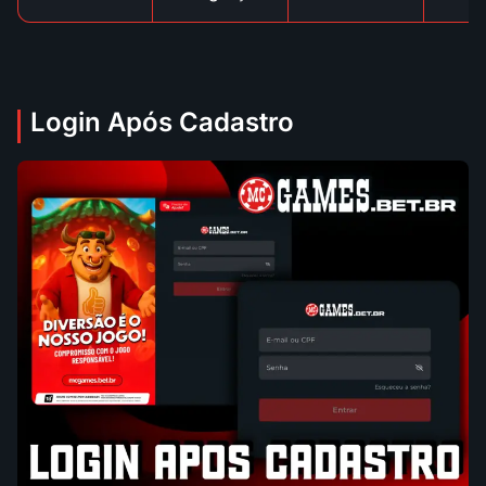
Login Após Cadastro