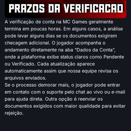
A verificação de conta na MC Games geralmente
termina em poucas horas. Em alguns casos, a análise
pode levar alguns dias se os documentos exigirem
checagem adicional. O jogador acompanha o
andamento diretamente na aba “Dados da Conta”,
onde a plataforma exibe status claros como Pendente
ou Verificado. Cada atualização aparece
automaticamente assim que nossa equipe revisa os
arquivos enviados.
Se o processo demorar mais, o jogador pode entrar
em contato com o suporte pelo chat ao vivo ou e-mail
para ajuda direta. Outra opção é reenviar os
documentos exigidos com maior qualidade para evitar
rejeição.