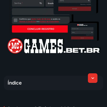
Índice
Cadastro Oficial na MC Games
Métodos de Registro Disponíveis
Login Após Cadastro