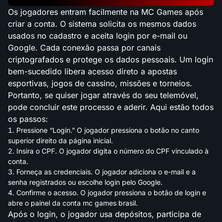
Os jogadores entram facilmente na MC Games após
criar a conta. O sistema solicita os mesmos dados
usados no cadastro e aceita login por e-mail ou
Google. Cada conexão passa por canais
criptografados e protege os dados pessoais. Um login
bem-sucedido libera acesso direto a apostas
esportivas, jogos de cassino, missões e torneios.
Portanto, se quiser jogar através do seu telemóvel,
pode concluir este processo e aderir. Aqui estão todos
os passos:
Pressione “Login.” O jogador pressiona o botão no canto
superior direito da página inicial.
Insira o CPF. O jogador digita o número do CPF vinculado à
conta.
Forneça as credenciais. O jogador adiciona o e-mail e a
senha registrados ou escolhe login pelo Google.
Confirme o acesso. O jogador pressiona o botão de login e
abre o painel da conta mc games brasil.
Após o login, o jogador usa depósitos, participa de