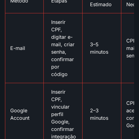
Método
Etapas
Estimado
Nece
Inserir
CPF,
digitar e-
CPF, 
mail, criar
3–5
E-mail
mail,
senha,
minutos
senh
confirmar
por
código
Inserir
CPF,
CPF,
vincular
Google
2–3
aces
perfil
Account
minutos
cont
Google,
Goog
confirmar
integração