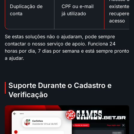
Duplicação de
CPF ou e-mail
existente 
conta
já utilizado
recupere o
acesso
Se estas soluções não o ajudaram, pode sempre
contactar o nosso serviço de apoio. Funciona 24
horas por dia, 7 dias por semana e está sempre pronto
a ajudar.
Suporte Durante o Cadastro e
Verificação