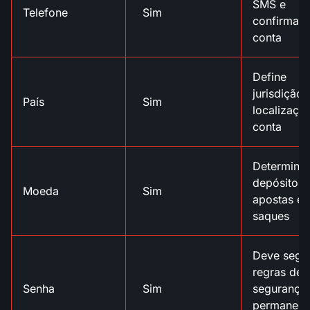
SMS e
Telefone
Sim
confirmaç
conta
Define
jurisdição 
País
Sim
localizaçã
conta
Determina
depósitos,
Moeda
Sim
apostas e
saques
Deve segui
regras de
Senha
Sim
segurança
permanece