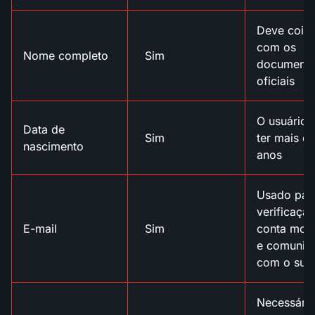
Deve coinc
com os
Nome completo
Sim
document
oficiais
O usuário 
Data de
Sim
ter mais d
nascimento
anos
Usado par
verificaçã
E-mail
Sim
conta mc 
e comunic
com o sup
Necessário