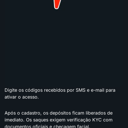
Digite os códigos recebidos por SMS e e-mail para
ativar o acesso.
Após o cadastro, os depósitos ficam liberados de
imediato. Os saques exigem verificação KYC com
documentos oficiais e checagem facial.