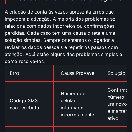
A criação de conta às vezes apresenta erros que
impedem a ativação. A maioria dos problemas se
relaciona com dados incorretos ou confirmações
perdidas. Cada caso tem uma causa direta e uma
solução simples. Sempre orientamos o jogador a
revisar os dados pessoais e repetir os passos com
atenção. Aqui estão alguns dos problemas simples e
como resolvê-los:
Erro
Causa Provável
Solução
Confirme 
Número de
número, sol
Código SMS
celular
um novo c
não recebido
informado
e mantenha
incorretamente
ativo