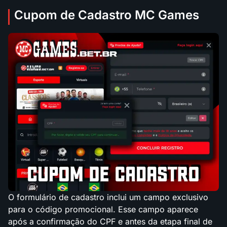
Cupom de Cadastro MC Games
O formulário de cadastro inclui um campo exclusivo
para o código promocional. Esse campo aparece
após a confirmação do CPF e antes da etapa final de