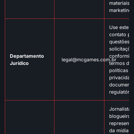
materiais 
marketing.
Use este
contato pa
questões l
solicitaçõe
Departamento
conformid
legal@mcgames.com.br
Jurídico
termos de 
políticas d
privacidad
document
regulatória
Jornalistas
blogueiros
representa
da mídia 