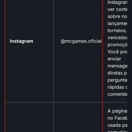
Instagram 
ver conte
sobre nov
lançament
torneios,
vencedore
Instagram
@mcgames.oficial
promoções
Você pode
enviar
mensagen
diretas par
perguntas
rápidas ou
comentário
A página of
no Facebo
usada par
comunicad