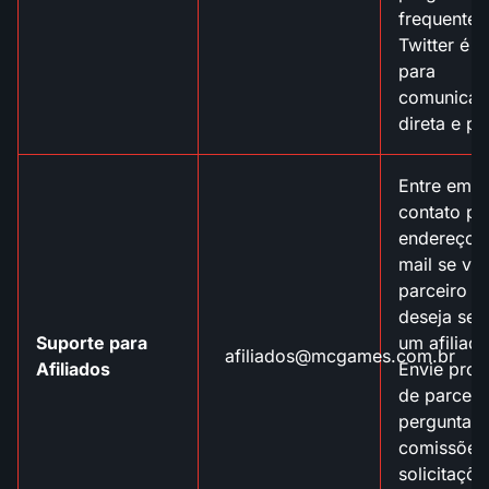
frequentes
Twitter é i
para
comunicaç
direta e pú
Entre em
contato po
endereço d
mail se vo
parceiro o
deseja se 
Suporte para
um afiliado
afiliados@mcgames.com.br
Afiliados
Envie prop
de parceri
perguntas 
comissões
solicitaçõe