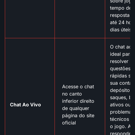
sobre jogo
tempo de
resposta é
até 24 hor
dias úteis.
O chat ao 
ideal para
resolver
questões
rápidas so
sua conta,
Acesse o chat
depósitos,
no canto
saques, b
inferior direito
Chat Ao Vivo
ativos ou
de qualquer
problemas
página do site
técnicos d
oficial
o jogo. A 
responde