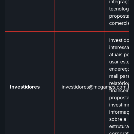
integraçõe
tecnologia
propostas
comerciais
Investidor
interessad
atuais po
usar este
endereço d
mail para 
relatórios
Investidores
investidores@mcgames.com.br
financeiros
propostas
investimen
informaçõ
sobre a
estrutura
corporativ