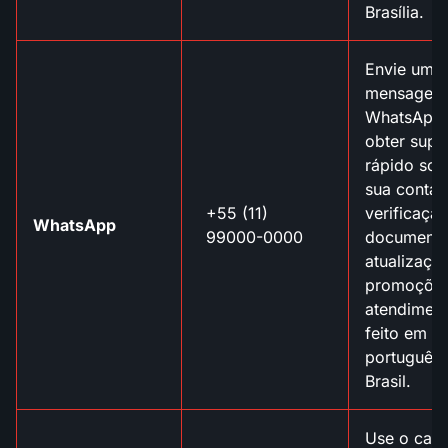
Brasília.
Envie uma
mensagem
WhatsApp 
obter supo
rápido sob
sua conta,
+55 (11)
verificaçã
WhatsApp
99000-0000
documento
atualizaçõ
promoções
atendiment
feito em
português
Brasil.
Use o cana