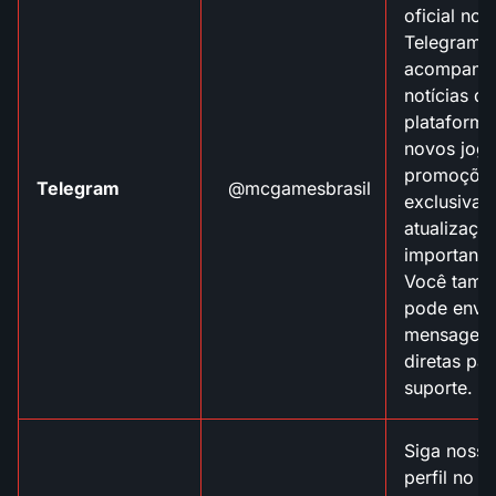
oficial no
Telegram 
acompanh
notícias da
plataforma
novos jogo
promoçõe
Telegram
@mcgamesbrasil
exclusivas
atualizaçõ
importante
Você tam
pode envia
mensagen
diretas par
suporte.
Siga nosso
perfil no