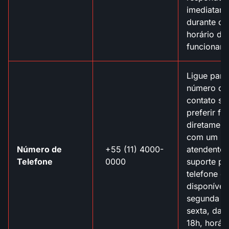
imediatam
durante o
horário de
funcionam
Ligue para
número de
contato se
preferir fal
diretament
com um
Número de
+55 (11) 4000-
atendente.
Telefone
0000
suporte po
telefone es
disponível
segunda a
sexta, das
18h, horár