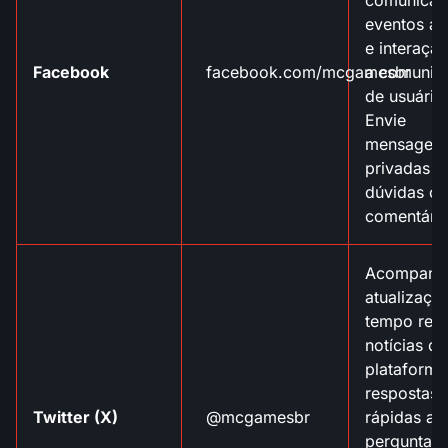
eventos ao
e interaçã
Facebook
facebook.com/mcgamesbr
a comunid
de usuário
Envie
mensagen
privadas p
dúvidas ou
comentário
Acompanh
atualizaçõ
tempo real
notícias da
plataforma
respostas
Twitter (X)
@mcgamesbr
rápidas a
perguntas