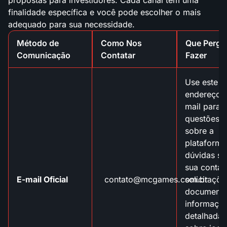
finalidade específica e você pode escolher o mais
adequado para sua necessidade.
Método de
Como Nos
Que Pergu
Comunicação
Contatar
Fazer
Use este
endereço d
mail para
questões g
sobre a
plataforma
dúvidas so
sua conta,
E-mail Oficial
contato@mcgames.com.br
solicitaçõe
documento
informaçõ
detalhadas