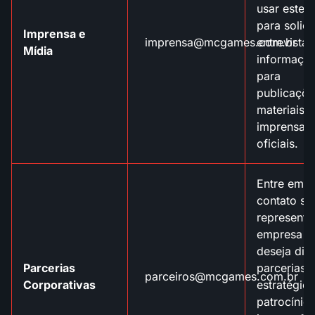
usar este e
para solici
Imprensa e
imprensa@mcgames.com.br
entrevistas
Mídia
informaçõ
para
publicaçõe
materiais 
imprensa
oficiais.
Entre em
contato se
represent
empresa e
deseja disc
Parcerias
parcerias
parceiros@mcgames.com.br
Corporativas
estratégica
patrocínios