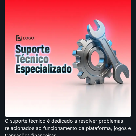
O suporte técnico é dedicado a resolver problemas
relacionados ao funcionamento da plataforma, jogos e
transações financeiras.