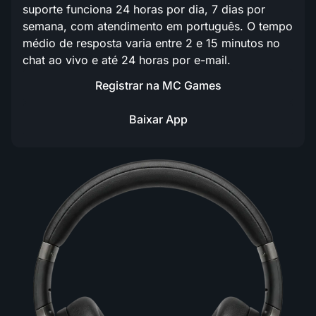
suporte funciona 24 horas por dia, 7 dias por
semana, com atendimento em português. O tempo
médio de resposta varia entre 2 e 15 minutos no
chat ao vivo e até 24 horas por e-mail.
Registrar na MC Games
Baixar App