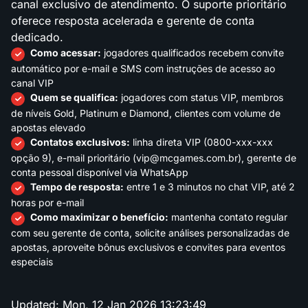
canal exclusivo de atendimento. O suporte prioritário
oferece resposta acelerada e gerente de conta
dedicado.
Como acessar:
jogadores qualificados recebem convite
automático por e-mail e SMS com instruções de acesso ao
canal VIP
Quem se qualifica:
jogadores com status VIP, membros
de níveis Gold, Platinum e Diamond, clientes com volume de
apostas elevado
Contatos exclusivos:
linha direta VIP (0800-xxx-xxx
opção 9), e-mail prioritário (
vip@mcgames.com.br
), gerente de
conta pessoal disponível via WhatsApp
Tempo de resposta:
entre 1 e 3 minutos no chat VIP, até 2
horas por e-mail
Como maximizar o benefício:
mantenha contato regular
com seu gerente de conta, solicite análises personalizadas de
apostas, aproveite bônus exclusivos e convites para eventos
especiais
Updated:
Mon, 12 Jan 2026 13:23:49